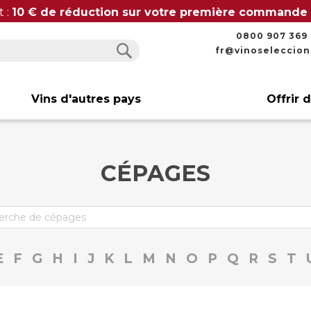
t :
10 € de réduction sur votre première commande
0800 907 369
fr@vinoseleccio
Rechercher
Rechercher
Vins d'autres pays
Offrir 
CÉPAGES
E
F
G
H
I
J
K
L
M
N
O
P
Q
R
S
T