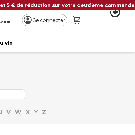
 et 5 € de réduction sur votre deuxième commande
Mon panier
Se connecter
n.com
du vin
U
V
W
X
Y
Z