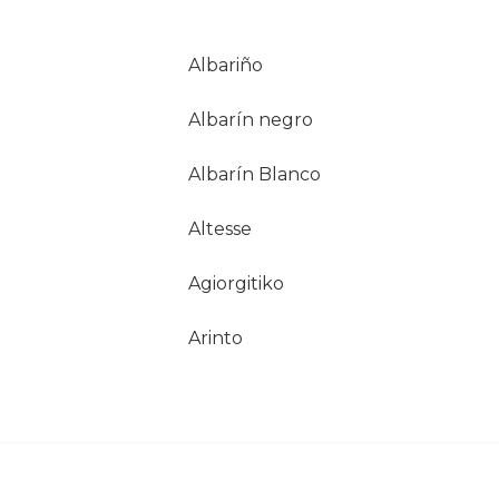
Albariño
Albarín negro
Albarín Blanco
Altesse
Agiorgitiko
Arinto