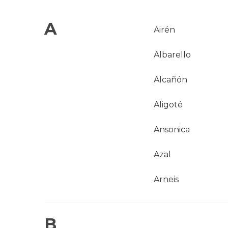
A
Airén
Albarello
Alcañón
Aligoté
Ansonica
Azal
Arneis
B