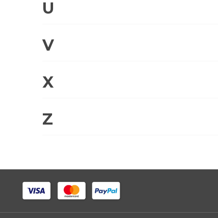
U
V
X
Z