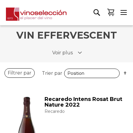
Mon pa
VIN EFFERVESCENT
Voir plus
P
Filtrer par
Trier par
o
d
Recaredo Intens Rosat Brut
Nature 2022
Recaredo