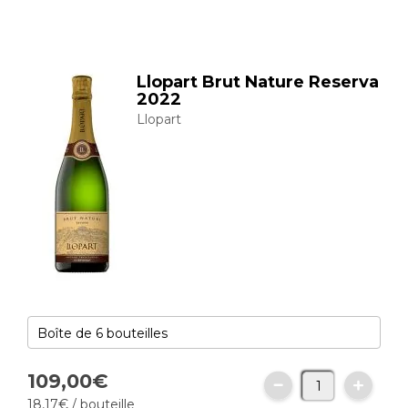
Llopart Brut Nature Reserva
2022
Llopart
109,
00
€
18,
17
€
/ bouteille