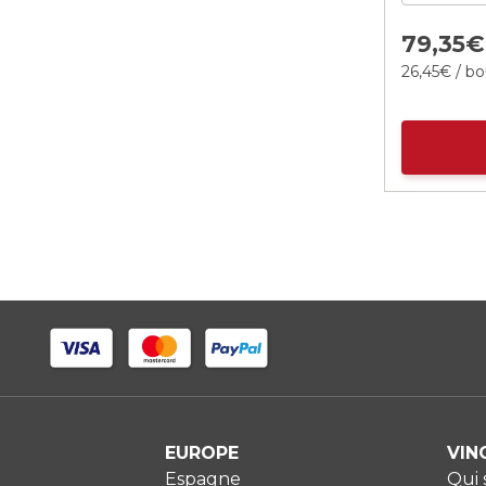
79,
35
€
26,
45
€
/ bo
EUROPE
VIN
Espagne
Qui