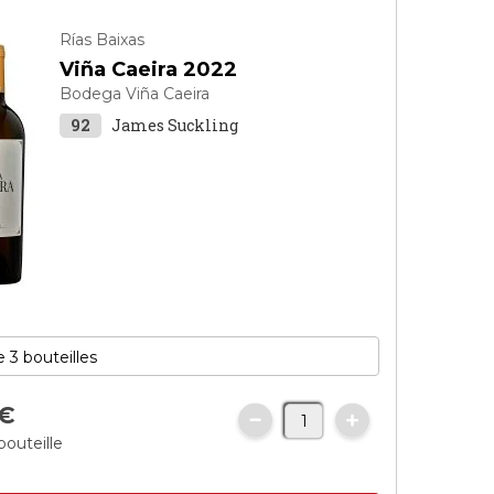
Rías Baixas
Viña Caeira 2022
Bodega Viña Caeira
92
James Suckling
€
bouteille