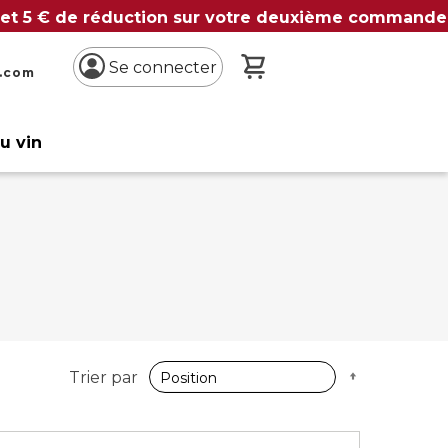
 et 5 € de réduction sur votre deuxième commande
Mon panier
Se connecter
n.com
du vin
Par
Trier par
ordre
décroissan