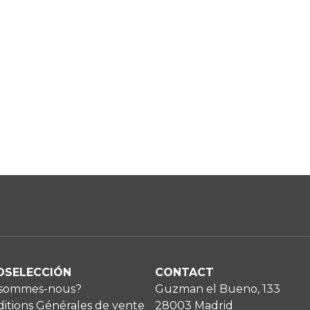
OSELECCIÓN
CONTACT
 sommes-nous?
Guzman el Bueno, 133
itions Générales de vente
28003 Madrid