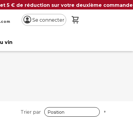
 et 5 € de réduction sur votre deuxième commande
Mon panier
Se connecter
n.com
du vin
Par
Trier par
ordre
décroissan