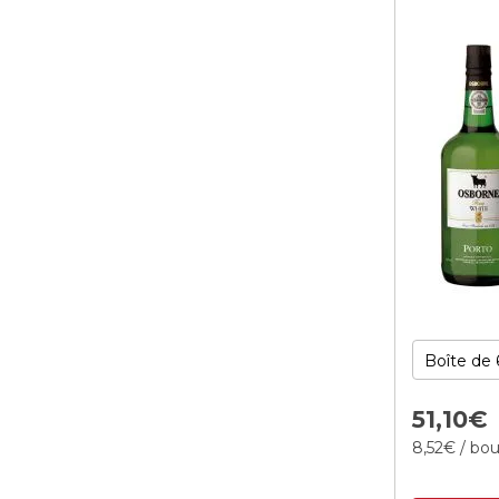
51,
10
€
8,
52
€
/ bou