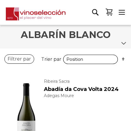
Mon pa
ALBARÍN BLANCO
P
P
Filtrer par
Trier par
Trier par
o
o
d
d
Ribeira Sacra
Abadía da Cova Volta 2024
Adegas Moure