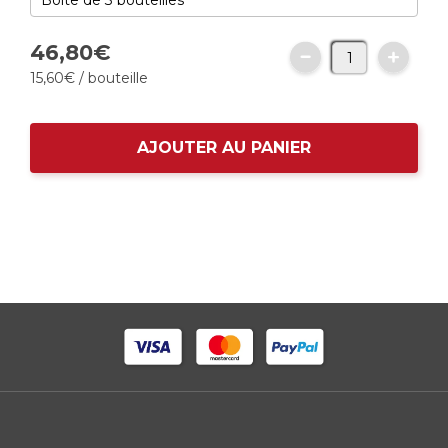
46,
80
€
15,
60
€
/ bouteille
AJOUTER AU PANIER