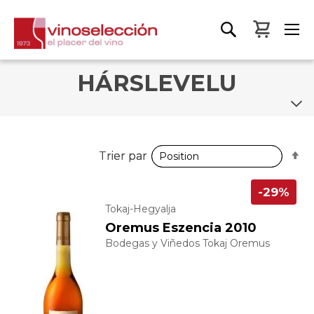
Mon pa
HÁRSLEVELU
P
P
Trier par
Trier par
o
o
d
d
-29%
Tokaj-Hegyalja
Oremus Eszencia 2010
Bodegas y Viñedos Tokaj Oremus