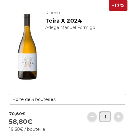
-17%
Ribeiro
Teira X 2024
Adega Manuel Formigo
70,
80
€
58,
80
€
19,
60
€
/ bouteille