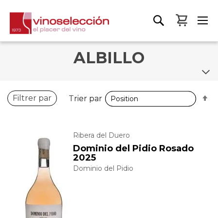
Mon pa
ALBILLO
P
P
Filtrer par
Trier par
Trier par
o
o
d
d
Ribera del Duero
Dominio del Pidio Rosado
2025
Dominio del Pidio