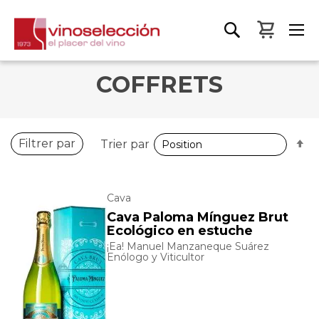
Mon pa
COFFRETS
P
Filtrer par
Trier par
o
d
Cava
Cava Paloma Mínguez Brut
Ecológico en estuche
¡Ea! Manuel Manzaneque Suárez
Enólogo y Viticultor