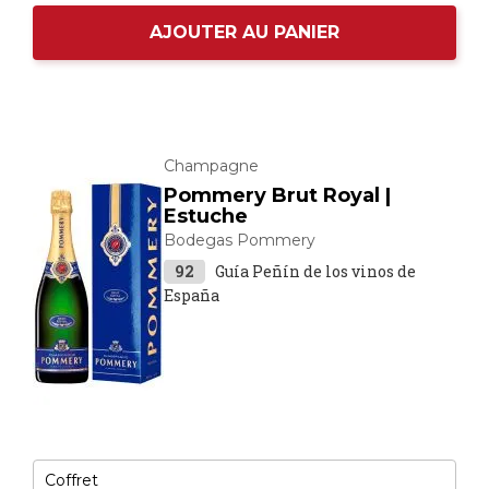
AJOUTER AU PANIER
Champagne
Pommery Brut Royal |
Estuche
Bodegas Pommery
92
Guía Peñín de los vinos de
España