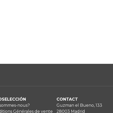
OSELECCIÓN
CONTACT
 sommes-nous?
Guzman el Bueno, 133
itions Générales de vente
28003 Madrid