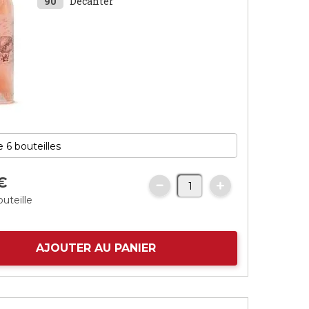
90
Decanter
€
outeille
AJOUTER AU PANIER