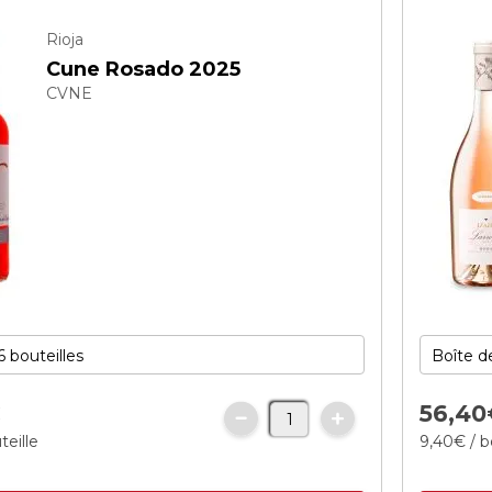
Rioja
Cune Rosado 2025
CVNE
€
56,
40
teille
9,
40
€
/ b