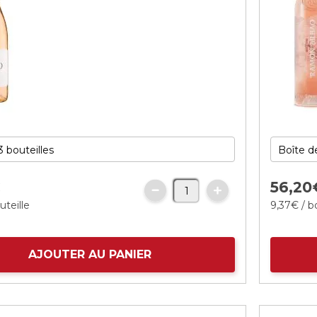
€
56,
20
uteille
9,
37
€
/ b
AJOUTER AU PANIER