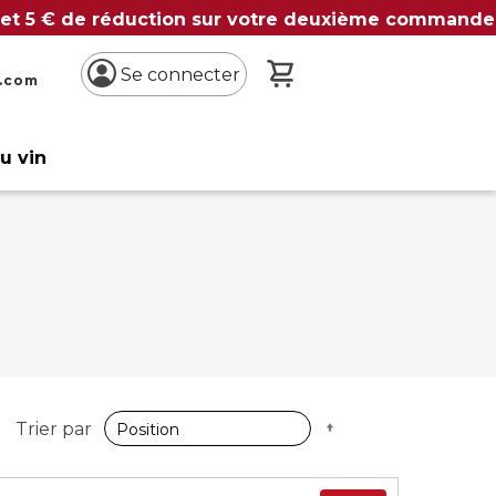
 et 5 € de réduction sur votre deuxième commande
Mon panier
Se connecter
n.com
du vin
Par
Trier par
ordre
décroissant