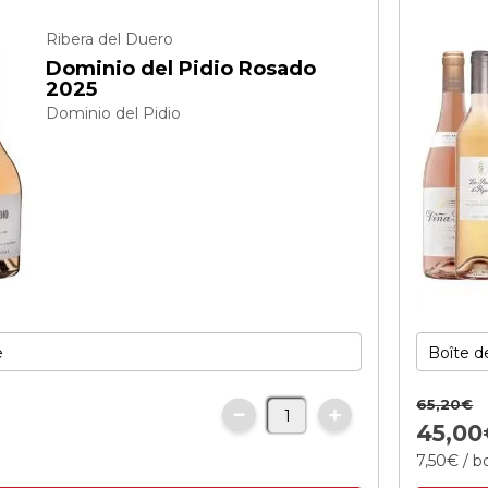
Ribera del Duero
Dominio del Pidio Rosado
2025
Dominio del Pidio
65,
20
€
45,
00
7,
50
€
/ bo