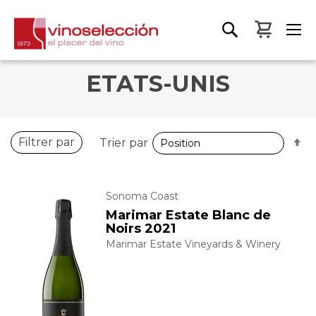
Mon pa
ETATS-UNIS
P
Filtrer par
Trier par
o
d
Sonoma Coast
Marimar Estate Blanc de
Noirs 2021
Marimar Estate Vineyards & Winery