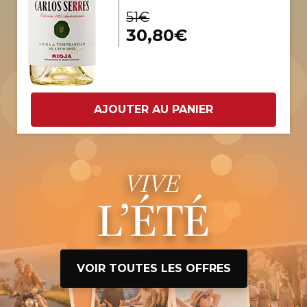
51€
30,80€
AJOUTER AU PANIER
VIVE
L’ÉTÉ
VOIR TOUTES LES OFFRES