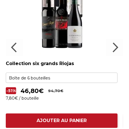
Collection six grands Riojas
Co
46,
80
€
-51%
-
94,
70
€
7,
80
€
/ bouteille
8,
AJOUTER AU PANIER