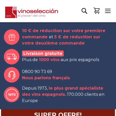
Mon pa
10 € de réduction sur votre première
commande
et
5 € de réduction sur
votre deuxième commande
Livraison gratuite
Plus de
1000 vins
aux prix espagnols
0800 90 73 69
Nous parlons français
Depuis 1973,
le plus grand spécialiste
des vins espagnols.
170.000 clients en
Europe
SUPER OFFRE!