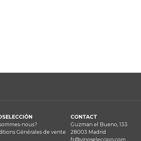
OSELECCIÓN
CONTACT
 sommes-nous?
Guzman el Bueno, 133
itions Générales de vente
28003 Madrid
fr@vinoseleccion.com