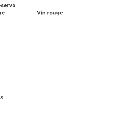
eserva
ue
Vin rouge
ux