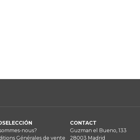
OSELECCIÓN
CONTACT
 sommes-nous?
Guzman el Bueno, 133
itions Générales de vente
28003 Madrid