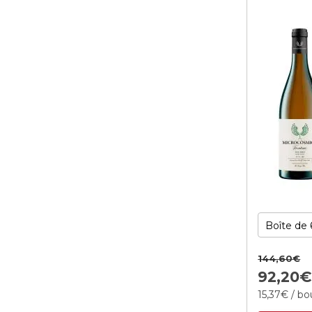
144,
60
€
92,
20
15,
37
€
/ bou