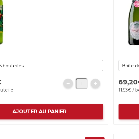
€
69,
20
uteille
11,
53
€
/ b
AJOUTER AU PANIER