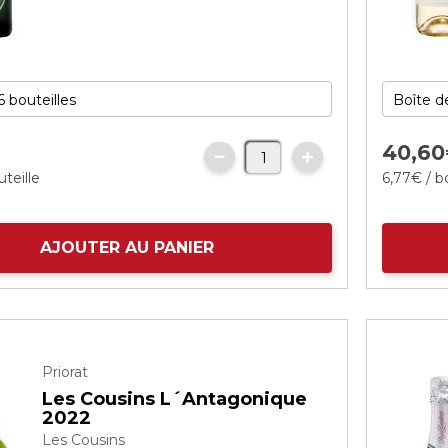
40,
60
uteille
6,
77
€
/ b
AJOUTER AU PANIER
Priorat
Les Cousins L´Antagonique
2022
Les Cousins