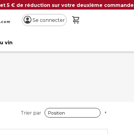
 et 5 € de réduction sur votre deuxième commande
Mon panier
Se connecter
n.com
du vin
Par
Trier par
ordre
décroissan