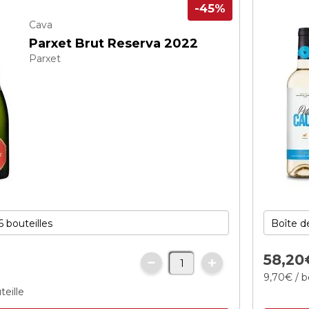
-45%
Cava
Parxet Brut Reserva 2022
Parxet
58,
20
€
9,
70
€
/ b
teille