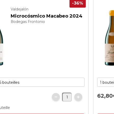
-36%
Valdejalón
Microcósmico Macabeo 2024
Bodegas Frontonio
62,
80
€
teille