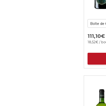
111,
10
€
18,
52
€
/ bo