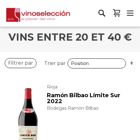
Mon pa
VINS ENTRE 20 ET 40 €
P
Filtrer par
Trier par
o
d
Rioja
Ramón Bilbao Límite Sur
2022
Bodegas Ramón Bilbao