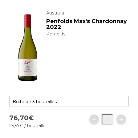
Australia
Penfolds Max's Chardonnay
2022
Penfolds
76,
70
€
25,
57
€
/ bouteille