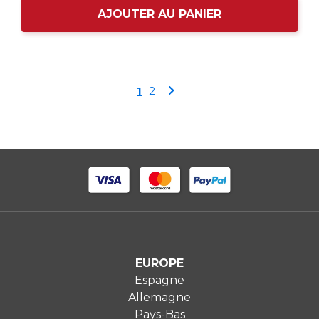
AJOUTER AU PANIER
Page
Vous
Page
Page
1
2
lisez
actuellement
la
page
EUROPE
Espagne
Allemagne
Pays-Bas