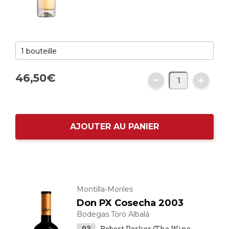
46,
50
€
AJOUTER AU PANIER
Montilla-Moriles
Don PX Cosecha 2003
Bodegas Toro Albalá
93
Robert Parker (The Wine