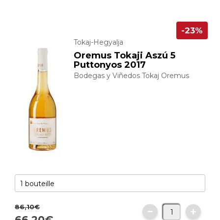
-23%
Tokaj-Hegyalja
Oremus Tokaji Aszú 5
Puttonyos 2017
Bodegas y Viñedos Tokaj Oremus
86,
10
€
66,
20
€