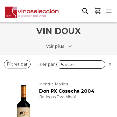
Mon pa
VIN DOUX
Voir plus
P
Filtrer par
Trier par
o
d
Montilla-Moriles
Don PX Cosecha 2004
Bodegas Toro Albalá