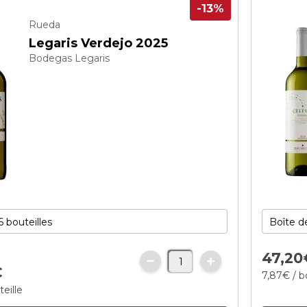
-13%
Rueda
Legaris Verdejo 2025
Bodegas Legaris
47,
20
€
7,
87
€
/ b
teille