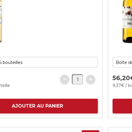
56,
20
teille
9,
37
€
/ b
AJOUTER AU PANIER