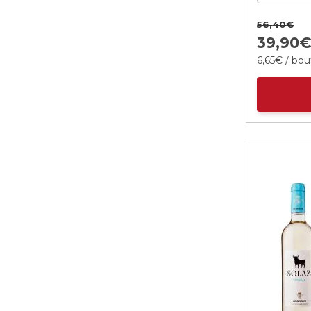
56,
40
€
39,
90
6,
65
€
/ bout