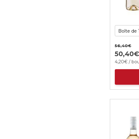
56,
40
€
50,
40
4,
20
€
/ bou