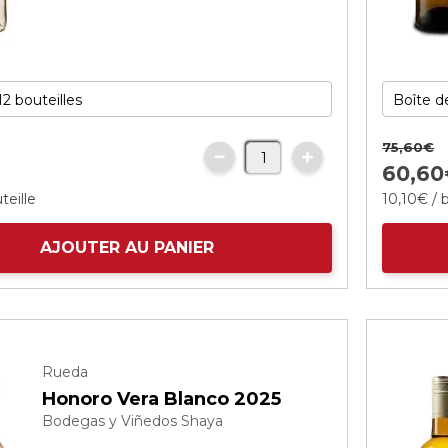
75,
60
€
€
60
,
60
teille
10
,
10
€
/ 
AJOUTER AU PANIER
Rueda
Honoro Vera Blanco 2025
Bodegas y Viñedos Shaya