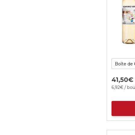
41,
50
€
6,
92
€
/ bou