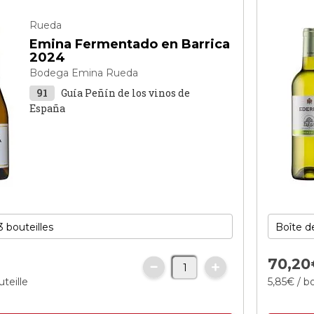
Rueda
Emina Fermentado en Barrica
2024
Bodega Emina Rueda
91
Guía Peñín de los vinos de
España
€
70,
20
uteille
5,
85
€
/ bo