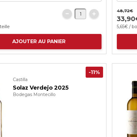
48,
72
€
€
33,
90
eille
5,
65
€
/ bo
AJOUTER AU PANIER
-11%
Castilla
Solaz Verdejo 2025
Bodegas Montecillo