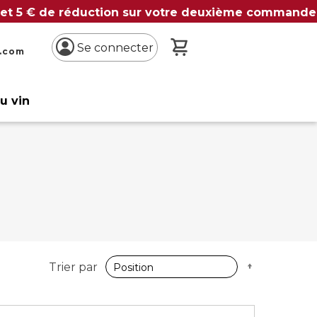
 et 5 € de réduction sur votre deuxième commande
Mon panier
Se connecter
n.com
du vin
Par
Trier par
ordre
décroissan