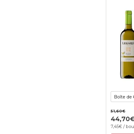
51,
60
€
44,
70
7,
45
€
/ bou