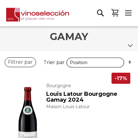
Mon pa
GAMAY
P
P
Filtrer par
Trier par
Trier par
o
o
d
d
-17%
Bourgogne
Louis Latour Bourgogne
Gamay 2024
Maison Louis Latour