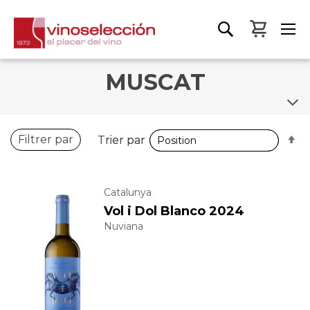
Mon pa
MUSCAT
P
P
Filtrer par
Trier par
Trier par
o
o
d
d
Catalunya
Vol i Dol Blanco 2024
Nuviana