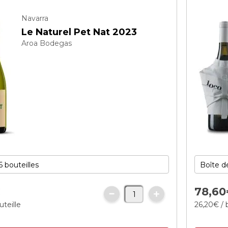
Navarra
Le Naturel Pet Nat 2023
Aroa Bodegas
€
78,
60
uteille
26,
20
€
/ 