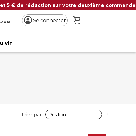
 et 5 € de réduction sur votre deuxième commande
Mon panier
Se connecter
n.com
du vin
Par
Trier par
ordre
décroissan