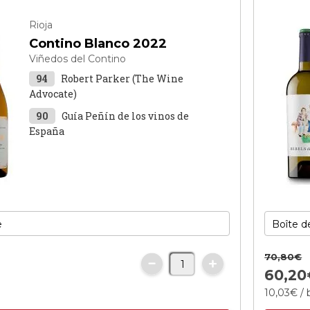
Rioja
Contino Blanco 2022
Viñedos del Contino
94
Robert Parker (The Wine
Advocate)
90
Guía Peñín de los vinos de
España
70,
80
€
€
60,
20
10,
03
€
/ 