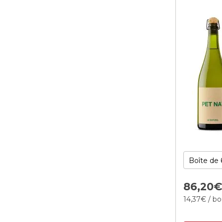
86,
20
14,
37
€
/ bo