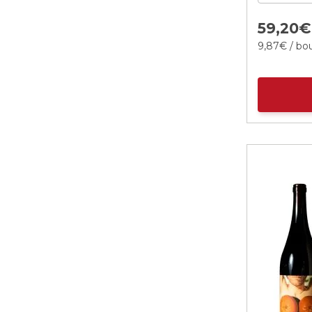
59,
20
€
9,
87
€
/ bou