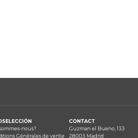
OSELECCIÓN
CONTACT
 sommes-nous?
Guzman el Bueno, 133
itions Générales de vente
28003 Madrid