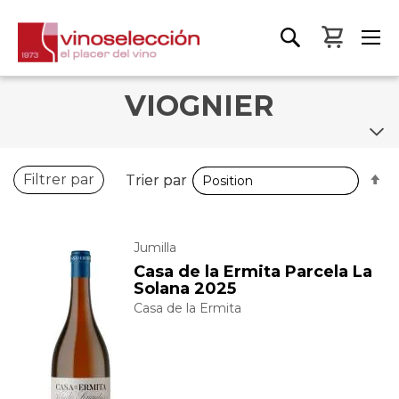
Mon pa
VIOGNIER
P
P
Filtrer par
Trier par
Trier par
o
o
d
d
Jumilla
Casa de la Ermita Parcela La
Solana 2025
Casa de la Ermita