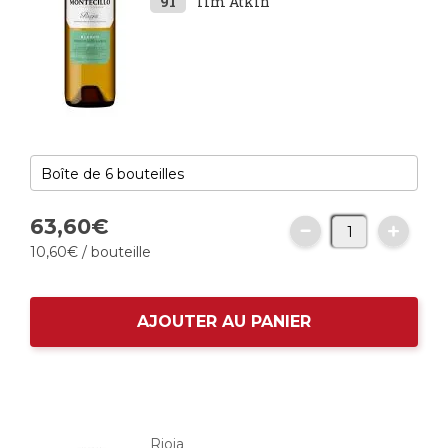
91
Tim Atkin
63,
60
€
10,
60
€
/ bouteille
AJOUTER AU PANIER
Rioja