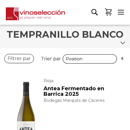
Mon pa
TEMPRANILLO BLANCO
P
P
Filtrer par
Trier par
Trier par
o
o
d
d
Rioja
Antea Fermentado en
Barrica 2025
Bodegas Marqués de Cáceres