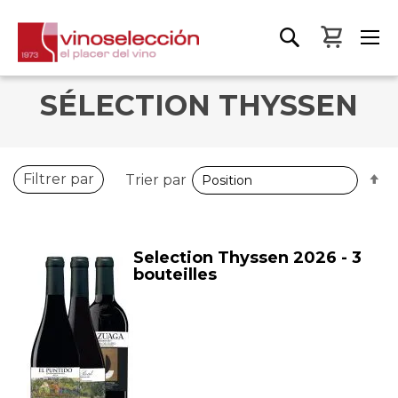
Mon pa
SÉLECTION THYSSEN
P
Filtrer par
Trier par
o
d
Selection Thyssen 2026 - 3
bouteilles