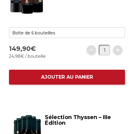
149,
90
€
24,
98
€
/ bouteille
AJOUTER AU PANIER
Sélection Thyssen – IIIe
Édition