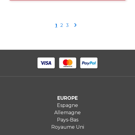
Page
Vous
Page
Page
Page
1
2
3
lisez
actuellement
la
page
EUROPE
Espagne
Allemagne
Pays-Bas
Royaume Uni