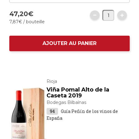
47,
20
€
7,
87
€
/ bouteille
AJOUTER AU PANIER
Rioja
Viña Pomal Alto de la
Caseta 2019
Bodegas Bilbaínas
94
Guía Peñín de los vinos de
España