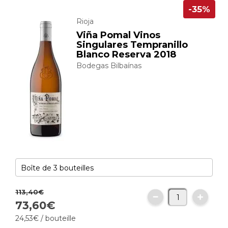
-35%
Rioja
Viña Pomal Vinos
Singulares Tempranillo
Blanco Reserva 2018
Bodegas Bilbaínas
113,
40
€
73,
60
€
24,
53
€
/ bouteille