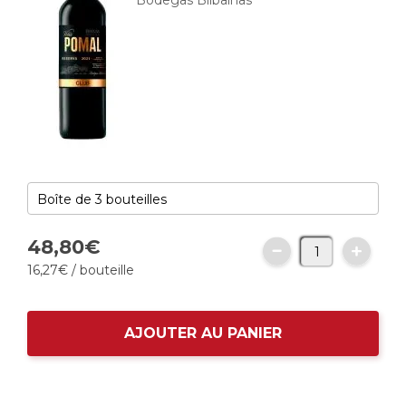
Bodegas Bilbaínas
48,
80
€
16,
27
€
/ bouteille
AJOUTER AU PANIER