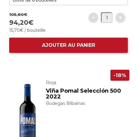
105,
60
€
94,
20
€
15,
70
€
/ bouteille
AJOUTER AU PANIER
-18%
Rioja
Viña Pomal Selección 500
2022
Bodegas Bilbaínas