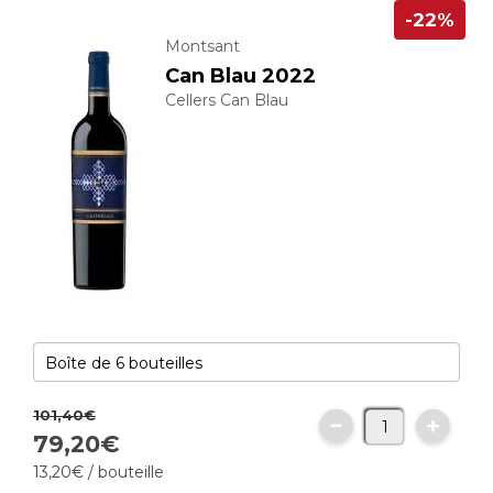
-22%
Montsant
Can Blau 2022
Cellers Can Blau
101,
40
€
79,
20
€
13,
20
€
/ bouteille