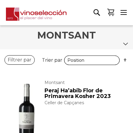
Mon pa
MONTSANT
P
P
Filtrer par
Trier par
Trier par
o
o
d
d
Montsant
Peraj Ha’abib Flor de
Primavera Kosher 2023
Celler de Capçanes