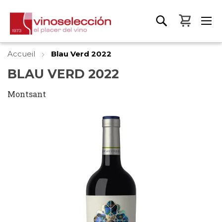
Mon pa
Accueil
Blau Verd 2022
BLAU VERD 2022
Montsant
Skip
to
the
end
of
the
images
gallery