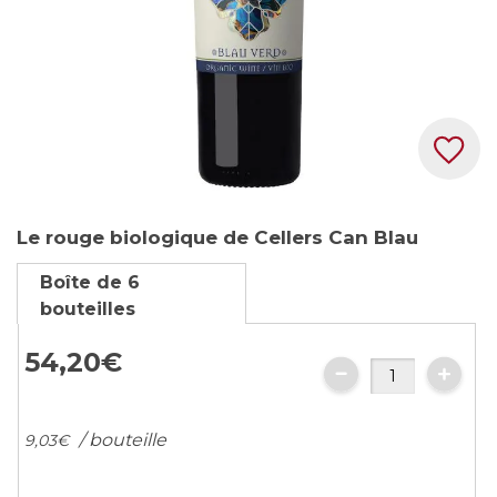
Skip
Le rouge biologique de Cellers Can Blau
to
the
Boîte de 6
beginning
bouteilles
of
the
54,
20
€
images
gallery
/ bouteille
9,
03
€