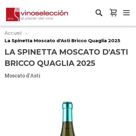
Mon pa
Accueil
La Spinetta Moscato d'Asti Bricco Quaglia 2025
LA SPINETTA MOSCATO D'ASTI
BRICCO QUAGLIA 2025
Moscato d'Asti
Skip
to
the
end
of
the
images