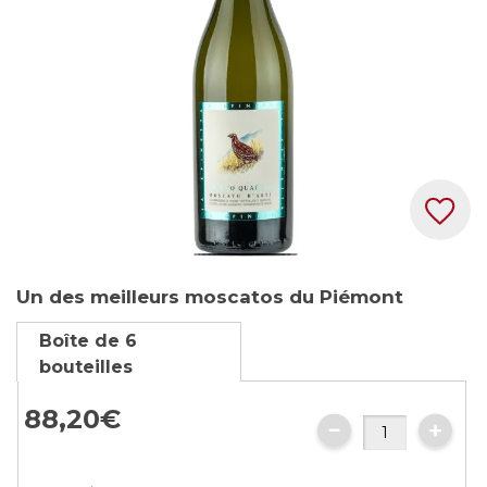
gallery
Skip
Un des meilleurs moscatos du Piémont
to
the
Boîte de 6
beginning
bouteilles
of
the
88,
20
€
images
gallery