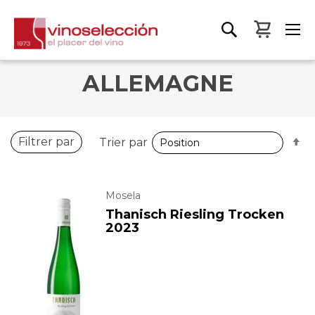
Mon pa
ALLEMAGNE
P
Filtrer par
Trier par
o
d
Mosela
Thanisch Riesling Trocken
2023