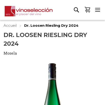
Mon pa
Accueil
Dr. Loosen Riesling Dry 2024
DR. LOOSEN RIESLING DRY
2024
Mosela
Skip
to
the
end
of
the
images
gallery