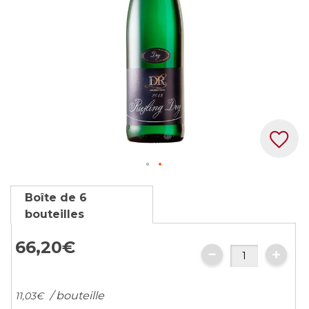
Skip
Boîte de 6
to
bouteilles
the
beginning
66,
20
€
of
the
images
/ bouteille
11,
03
€
gallery