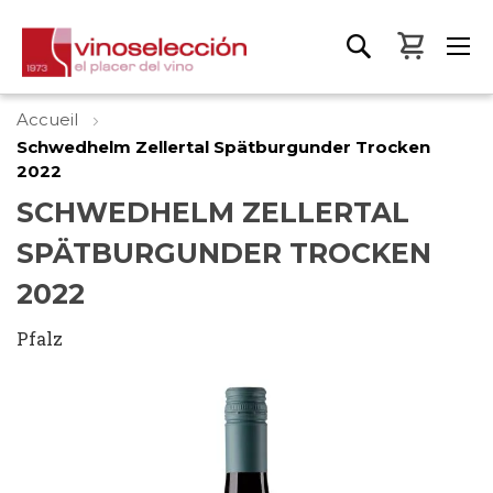
Mon pa
Accueil
Schwedhelm Zellertal Spätburgunder Trocken
2022
SCHWEDHELM ZELLERTAL
SPÄTBURGUNDER TROCKEN
2022
Pfalz
Skip
to
the
end
of