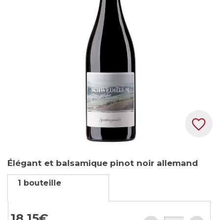
the
images
gallery
Skip
Élégant et balsamique pinot noir allemand
to
the
1 bouteille
beginning
of
the
18,
15
€