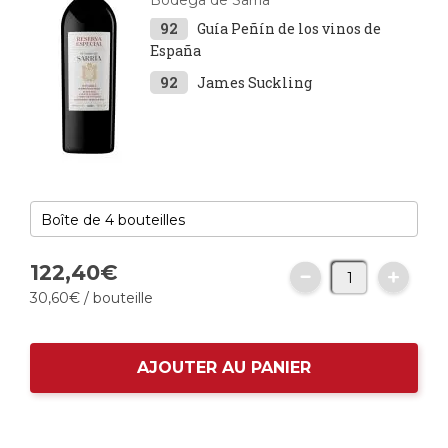
Bodega de Sarría
92
Guía Peñín de los vinos de
España
92
James Suckling
122,
40
€
30,
60
€
/ bouteille
AJOUTER AU PANIER