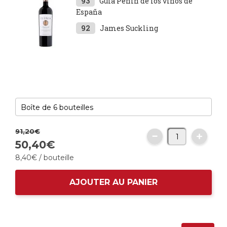
93
Guía Peñín de los vinos de
España
92
James Suckling
91,
20
€
50,
40
€
8,
40
€
/ bouteille
AJOUTER AU PANIER