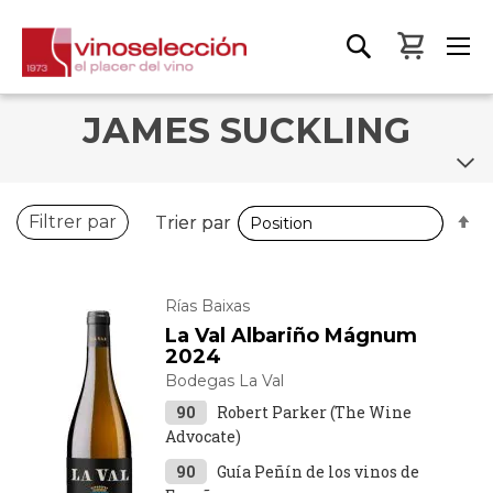
Mon pa
JAMES SUCKLING
P
P
Filtrer par
Trier par
Trier par
o
o
d
d
Rías Baixas
La Val Albariño Mágnum
2024
Bodegas La Val
90
Robert Parker (The Wine
Advocate)
90
Guía Peñín de los vinos de