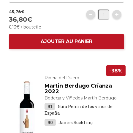
45,
78
€
36,
80
€
6,
13
€
/ bouteille
AJOUTER AU PANIER
-38%
Ribera del Duero
Martin Berdugo Crianza
2022
Bodega y Viñedos Martín Berdugo
91
Guía Peñín de los vinos de
España
90
James Suckling