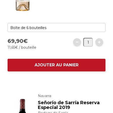
69,
90
€
11,
65
€
/ bouteille
AJOUTER AU PANIER
Navarra
Señorío de Sarría Reserva
Especial 2019