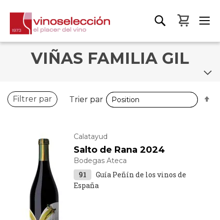
Mon pa
VIÑAS FAMILIA GIL
P
P
Filtrer par
Trier par
Trier par
o
o
d
d
Calatayud
Salto de Rana 2024
Bodegas Ateca
91
Guía Peñín de los vinos de
España