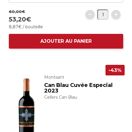
60,
00
€
53,
20
€
8,
87
€
/ bouteille
AJOUTER AU PANIER
-43%
Montsant
Can Blau Cuvée Especial
2023
Cellers Can Blau