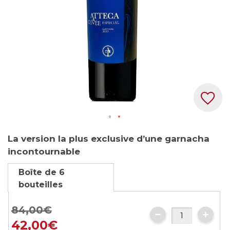
Skip
La version la plus exclusive d’une garnacha
to
incontournable
the
beginning
Boîte de 6
of
bouteilles
the
images
84,00€
gallery
42,00€