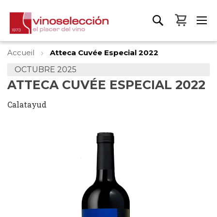
Mon pa
Accueil
Atteca Cuvée Especial 2022
OCTUBRE 2025
ATTECA CUVÉE ESPECIAL 2022
Calatayud
Skip
to
the
end
of
the
images
gallery