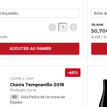
75,
90
€
€
50,
70
eille
8,
45
€
/ b
AJOUTER AU PANIER
-45%
Castilla y León
Clunia Tempranillo 2018
Bodegas Clunia
93
Guía Peñín de los vinos de
España