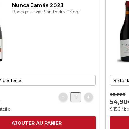
Nunca Jamás 2023
Bodegas Javier San Pedro Ortega
90
,
90
€
€
54,
90
teille
9,
15
€
/ bo
AJOUTER AU PANIER