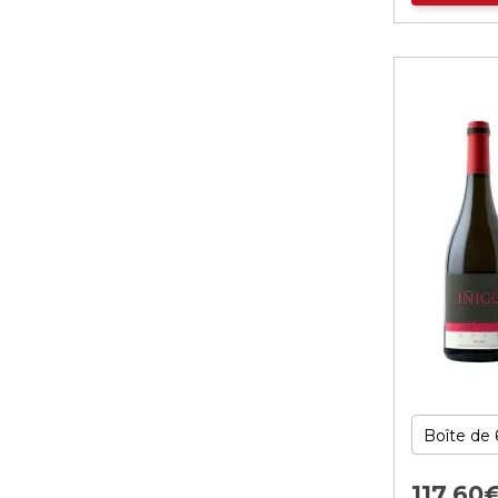
117,
60