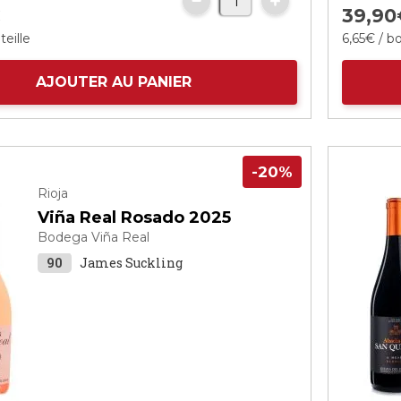
€
39,
90
teille
6,
65
€
/ bo
AJOUTER AU PANIER
-20%
Rioja
Viña Real Rosado 2025
Bodega Viña Real
90
James Suckling