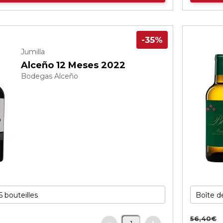
-35%
Jumilla
Alceño 12 Meses 2022
Bodegas Alceño
56,
40
€