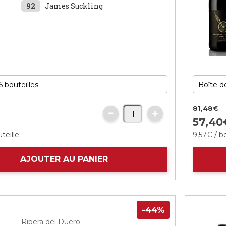
92
James Suckling
81,
48
€
€
57,
40
teille
9,
57
€
/ bo
AJOUTER AU PANIER
-44%
Ribera del Duero