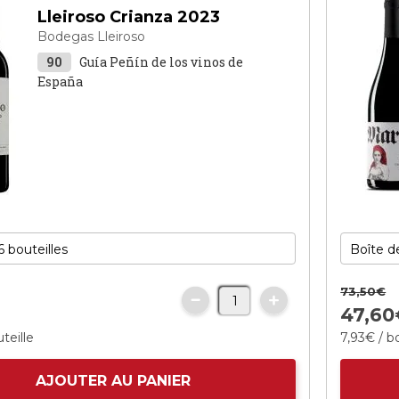
Lleiroso Crianza 2023
Bodegas Lleiroso
90
Guía Peñín de los vinos de
España
73,
50
€
47,
60
teille
7,
93
€
/ bo
AJOUTER AU PANIER