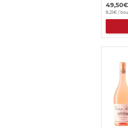
49,
50
8,
25
€
/ bou