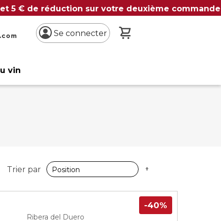
 et 5 € de réduction sur votre deuxième commande
Mon panier
Se connecter
n.com
du vin
Par
Trier par
ordre
décroissant
-40%
Ribera del Duero