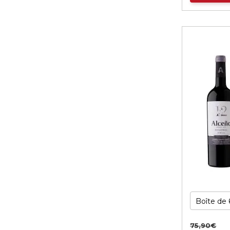
75,
90
€