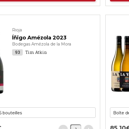
Rioja
Íñigo Amézola 2023
Bodegas Amézola de la Mora
93
Tim Atkin
€
85,
10