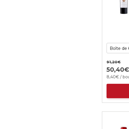
91,
20
€
50,
40
8,
40
€
/ bou