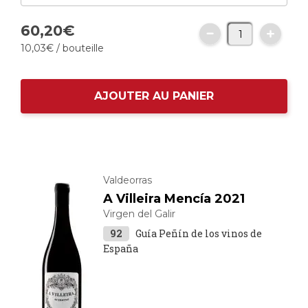
60,
20
€
10,
03
€
/ bouteille
AJOUTER AU PANIER
Valdeorras
A Villeira Mencía 2021
Virgen del Galir
92
Guía Peñín de los vinos de
España