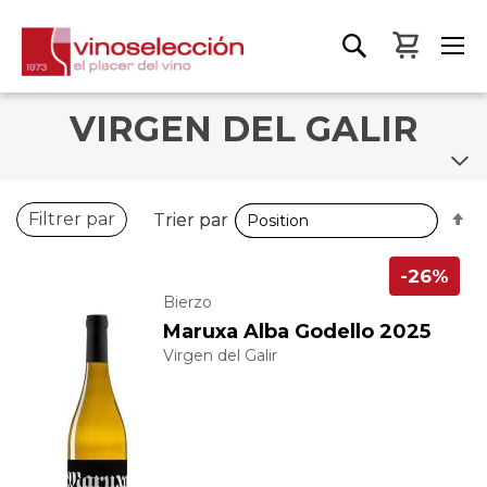
Mon pa
VIRGEN DEL GALIR
P
P
Filtrer par
Trier par
Trier par
o
o
d
d
-26%
Bierzo
Maruxa Alba Godello 2025
Virgen del Galir