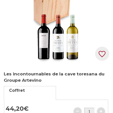
images
gallery
Skip
Les incontournables de la cave toresana du
to
Groupe Artevino
the
beginning
Coffret
of
the
images
44,
20
€
gallery