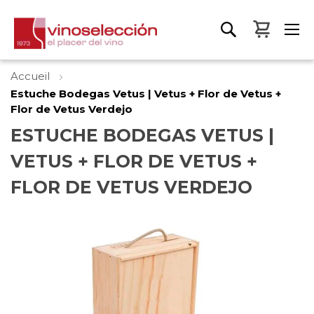
Mon pa
Accueil
Estuche Bodegas Vetus | Vetus + Flor de Vetus +
Flor de Vetus Verdejo
ESTUCHE BODEGAS VETUS |
VETUS + FLOR DE VETUS +
FLOR DE VETUS VERDEJO
Skip
to
the
end
of
the