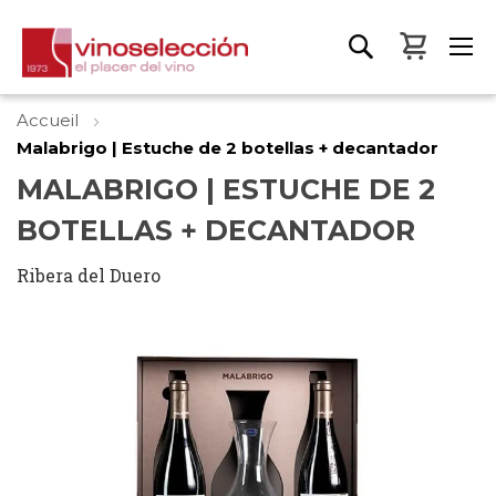
Mon pa
Accueil
Malabrigo | Estuche de 2 botellas + decantador
MALABRIGO | ESTUCHE DE 2
BOTELLAS + DECANTADOR
Ribera del Duero
Skip
to
the
end
of
the
images