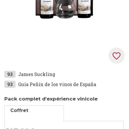
gallery
Skip
93
James Suckling
to
93
Guía Peñín de los vinos de España
the
beginning
Pack complet d'expérience vinicole
of
the
Coffret
images
gallery