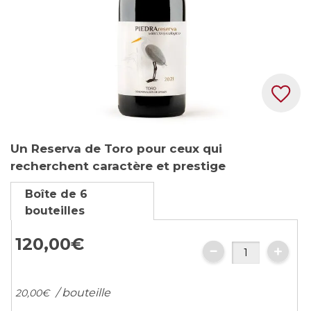
Skip
Un Reserva de Toro pour ceux qui
to
recherchent caractère et prestige
the
beginning
Boîte de 6
of
bouteilles
the
images
120,
00
€
gallery
/ bouteille
20,
00
€