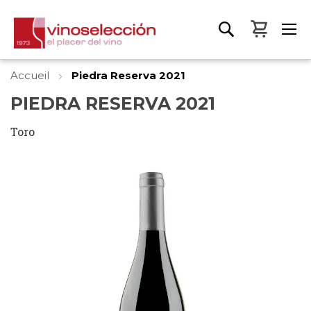
Mon pa
Accueil
Piedra Reserva 2021
PIEDRA RESERVA 2021
Toro
Skip
to
the
end
of
the
images
gallery