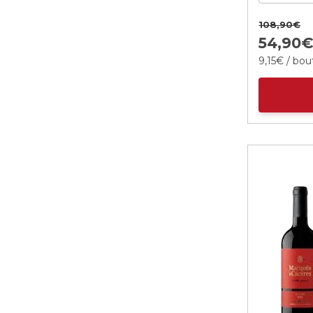
108,
90
€
54,
90
9,
15
€
/ bout