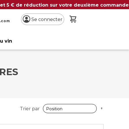
 et 5 € de réduction sur votre deuxième commande
Mon panier
Se connecter
n.com
du vin
RES
Par
Trier par
ordre
décroissan