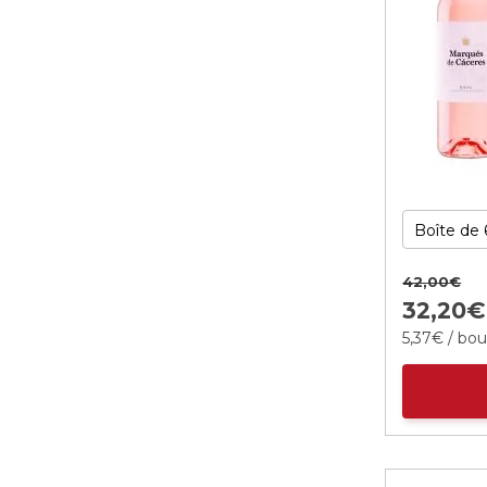
42,
00
€
32,
20
€
5,
37
€
/ bou