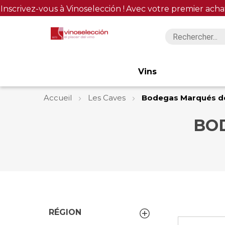
Inscrivez-vous à Vinoselección !
Avec votre premier acha
Vins
Accueil
Les Caves
Bodegas Marqués d
BO
RÉGION