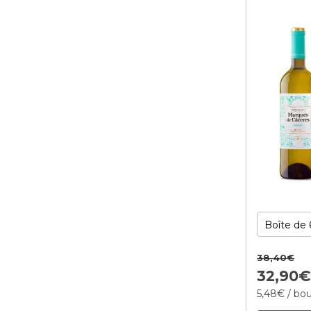
38,
40
€
32,
90
5,
48
€
/ bou