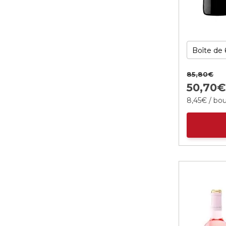
85,
80
€
50,
70
8,
45
€
/ bou