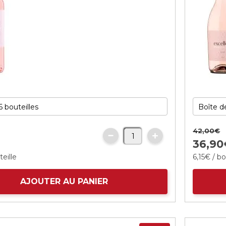
42,
00
€
36,
90
teille
6,
15
€
/ bo
AJOUTER AU PANIER