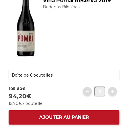
Viña Pomal Reserva 2019
Bodegas Bilbaínas
105,
60
€
94,
20
€
15,
70
€
/ bouteille
AJOUTER AU PANIER