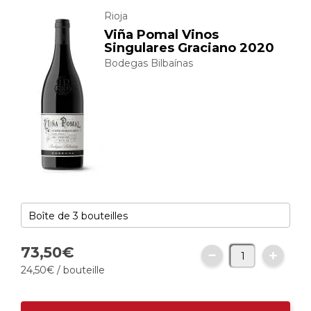
Rioja
Viña Pomal Vinos
Singulares Graciano 2020
Bodegas Bilbaínas
73,
50
€
24,
50
€
/ bouteille