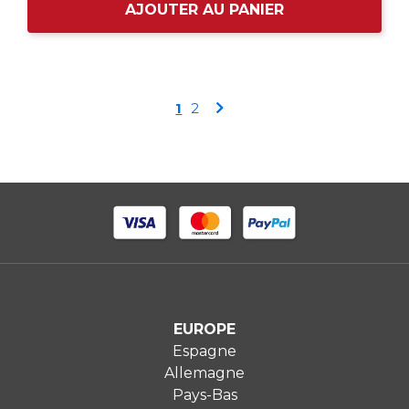
AJOUTER AU PANIER
Page
Vous
Page
Page
1
2
lisez
actuellement
la
page
EUROPE
Espagne
Allemagne
Pays-Bas