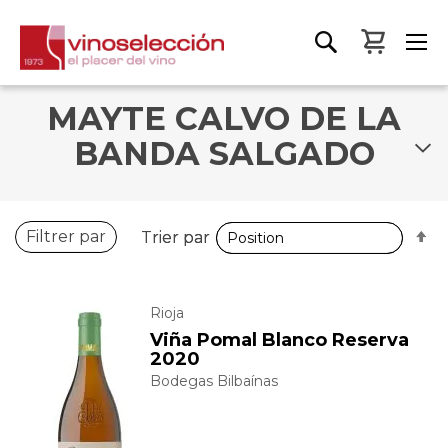
Mon pa
MAYTE CALVO DE LA
BANDA SALGADO
P
P
Filtrer par
Trier par
Trier par
o
o
d
d
Rioja
Viña Pomal Blanco Reserva
2020
Bodegas Bilbaínas