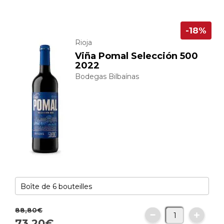
-18%
Rioja
Viña Pomal Selección 500
2022
Bodegas Bilbaínas
88,
80
€
73,
20
€