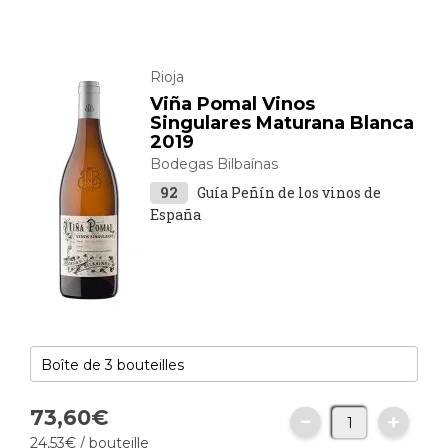
Rioja
Viña Pomal Vinos
Singulares Maturana Blanca
2019
Bodegas Bilbaínas
92
Guía Peñín de los vinos de
España
73,
60
€
24,
53
€
/ bouteille