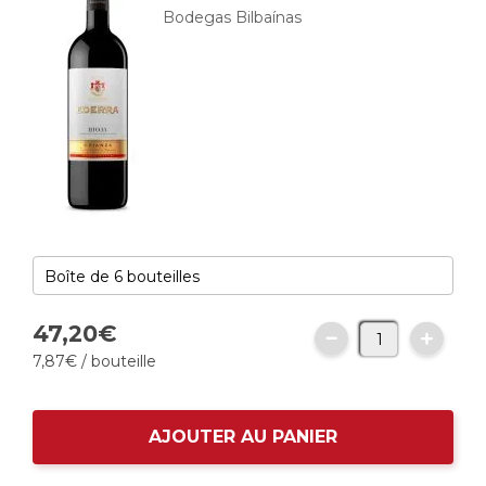
Bodegas Bilbaínas
47,
20
€
7,
87
€
/ bouteille
AJOUTER AU PANIER