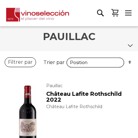
Mon pa
PAUILLAC
P
P
Filtrer par
Trier par
Trier par
o
o
d
d
Pauillac
Château Lafite Rothschild
2022
Château Lafite Rothschild