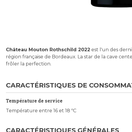
Skip
to
the
beginning
Château Mouton Rothschild 2022
est l'un des derni
of
région française de Bordeaux. La star de la cave cent
the
frôler la perfection.
images
gallery
CARACTÉRISTIQUES DE CONSOMMA
Température de service
Température entre 16 et 18 ºC
CARACTÉRISTIQUES GÉNÉRALES