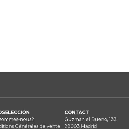
OSELECCIÓN
CONTACT
 sommes-nous?
Guzman el Bueno, 133
itions Générales de vente
28003 Madrid