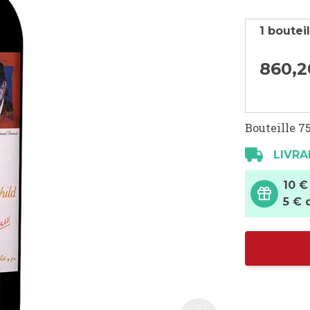
1 boutei
860,
2
Bouteille 75
LIVRA
10 €
5 € 