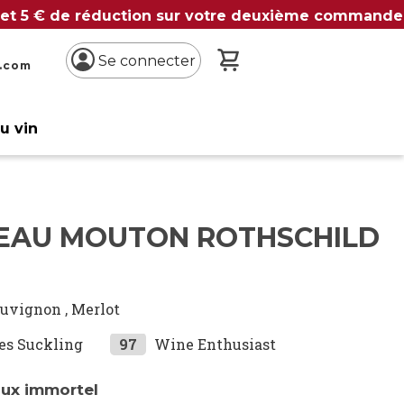
 et 5 € de réduction sur votre deuxième commande
Mon panier
Se connecter
n.com
du vin
EAU MOUTON ROTHSCHILD
auvignon
,
Merlot
es Suckling
97
Wine Enthusiast
ux immortel