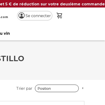
 et 5 € de réduction sur votre deuxième commande
Mon panier
Se connecter
n.com
du vin
STILLO
Par
Trier par
ordre
décroissan