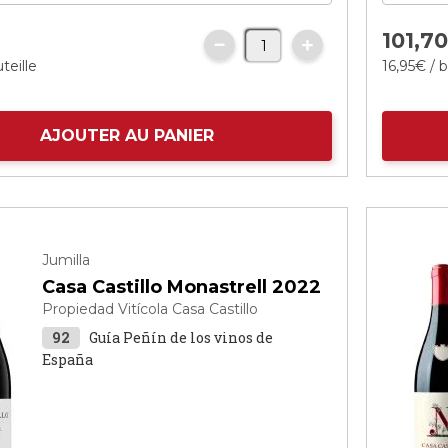
101,
7
teille
16,
95
€
/ b
AJOUTER AU PANIER
Jumilla
Casa Castillo Monastrell 2022
Propiedad Vitícola Casa Castillo
92
Guía Peñín de los vinos de
España