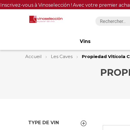
Inscrivez-vous à Vinoselección !
Avec votre premier acha
Vins
Accueil
Les Caves
Propiedad Vitícola C
PROPI
TYPE DE VIN