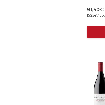
91,
50
€
15,
25
€
/ bou