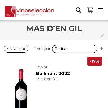
Mon pa
MAS D’EN GIL
P
P
Filtrer par
Trier par
Trier par
o
o
d
d
-17%
Priorat
Bellmunt 2022
Mas d’en Gil