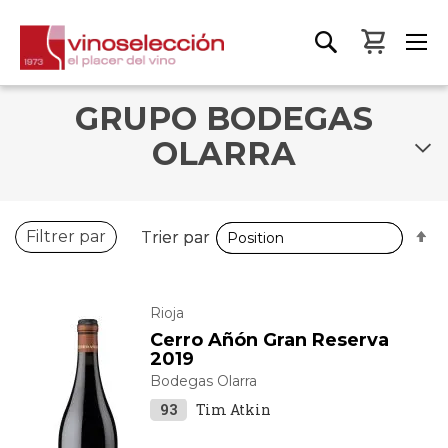
Mon pa
GRUPO BODEGAS
OLARRA
P
P
Filtrer par
Trier par
Trier par
o
o
d
d
Rioja
Cerro Añón Gran Reserva
2019
Bodegas Olarra
93
Tim Atkin