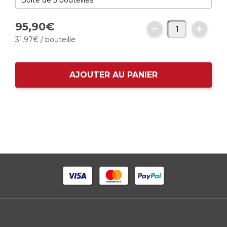
95,
90
€
31,
97
€
/ bouteille
AJOUTER AU PANIER