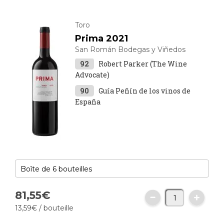
Toro
Prima 2021
San Román Bodegas y Viñedos
92
Robert Parker (The Wine
Advocate)
90
Guía Peñín de los vinos de
España
81,
55
€
13,
59
€
/ bouteille