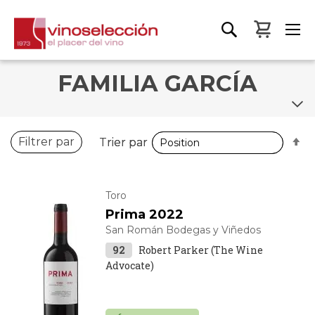
Mon pa
FAMILIA GARCÍA
P
P
Filtrer par
Trier par
Trier par
o
o
d
d
Toro
Prima 2022
San Román Bodegas y Viñedos
92
Robert Parker (The Wine
Advocate)