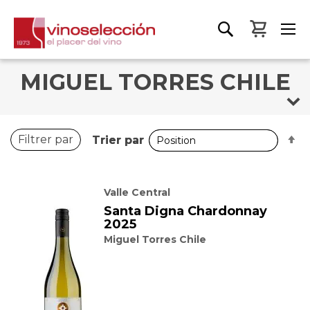
Mon pa
MIGUEL TORRES CHILE
P
P
Filtrer par
Trier par
Trier par
o
o
d
d
Valle Central
Santa Digna Chardonnay
2025
Miguel Torres Chile